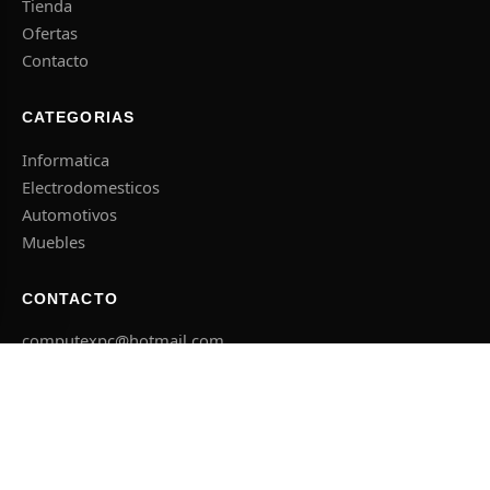
Tienda
Ofertas
Contacto
CATEGORIAS
Informatica
Electrodomesticos
Automotivos
Muebles
CONTACTO
computexpc@hotmail.com
+595 982 607 662
El Agricultor esq. Concepcion, Caacupe
Lun – Sab 08:00 – 18:00