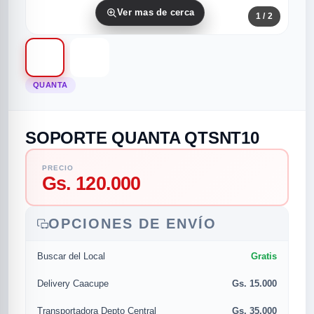
Ver mas de cerca
1
/ 2
QUANTA
SOPORTE QUANTA QTSNT10
rias
rias
rias
orias
egorias
as categorias
PRECIO
Gs. 120.000
as
s
UMENTO MUSICAL
OPCIONES DE ENVÍO
RES
RES
RES
RIAS
ULARES
AS POPULARES
Gratis
Buscar del Local
os
d
Gs. 15.000
Delivery Caacupe
/TWEETER
A
Gs. 35.000
Transportadora Depto Central