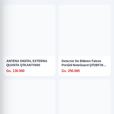
R
ANTENA DIGITAL EXTERNA
Detector De Billetes Falsos
QUANTA QTKANTV600
Portátil NoteGuard QTDBF30
3W
Gs. 130.000
Gs. 250.000
ODE