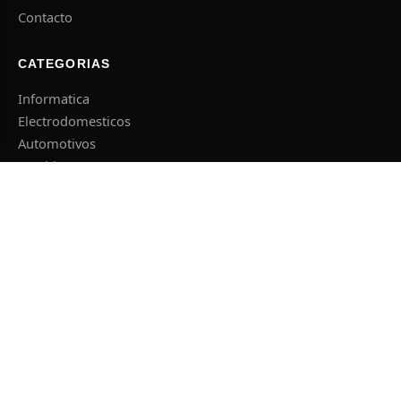
Contacto
CATEGORIAS
Informatica
Electrodomesticos
Automotivos
Muebles
CONTACTO
computexpc@hotmail.com
+595 982 607 662
El Agricultor esq. Concepcion, Caacupe
Lun – Sab 08:00 – 18:00
© 2026 . Todos los derechos reservados.
Hablar con un asesor