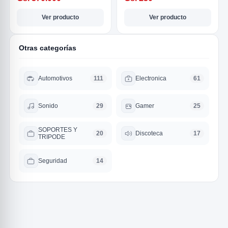
Ver producto
Ver producto
Otras categorías
Automotivos
Electronica
111
61
R
Sonido
Gamer
29
25
SOPORTES Y
Discoteca
20
17
TRIPODE
Seguridad
14
ODE