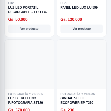
LUO
LUO
LUZ LED PORTATIL
PANEL LED LUO LU-599
RECARGABLE – LUO LU-
595
Gs. 50.000
Gs. 130.000
Ver producto
Ver producto
R
FOTOGRAFÍA Y VIDEOS
FOTOGRAFÍA Y VIDEOS
LUZ DE RELLENO
GIMBAL SELFIE
P/FOTOGRAFIA ST120
ECOPOWER EP-T210
SICAL
Gs. 370.000
Gs. 230