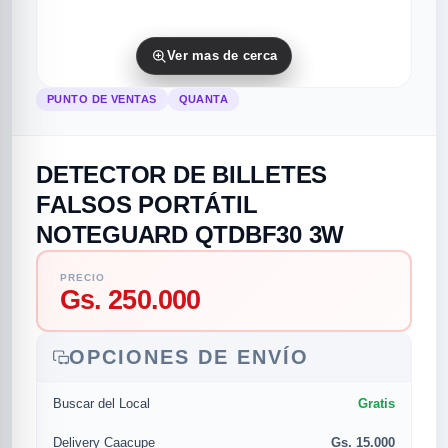
Ver mas de cerca
PUNTO DE VENTAS
QUANTA
DETECTOR DE BILLETES
FALSOS PORTÁTIL
rias
rias
rias
orias
egorias
as categorias
NOTEGUARD QTDBF30 3W
as
s
UMENTO MUSICAL
PRECIO
Gs. 250.000
RES
RES
RES
RIAS
ULARES
AS POPULARES
OPCIONES DE ENVÍO
os
d
Gratis
Buscar del Local
/TWEETER
A
Gs. 15.000
Delivery Caacupe