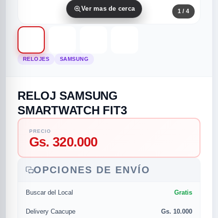
Ver mas de cerca
1
/ 4
RELOJES
SAMSUNG
RELOJ SAMSUNG
rias
rias
rias
orias
egorias
as categorias
SMARTWATCH FIT3
as
s
UMENTO MUSICAL
PRECIO
Gs. 320.000
RES
RES
RES
RIAS
ULARES
AS POPULARES
OPCIONES DE ENVÍO
os
d
Gratis
Buscar del Local
/TWEETER
A
Gs. 10.000
Delivery Caacupe