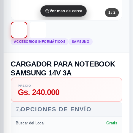
Ver mas de cerca
1
/ 2
ACCESORIOS INFORMÁTICOS
SAMSUNG
CARGADOR PARA NOTEBOOK
rias
rias
rias
orias
egorias
as categorias
SAMSUNG 14V 3A
as
s
UMENTO MUSICAL
PRECIO
Gs. 240.000
RES
RES
RES
RIAS
ULARES
AS POPULARES
OPCIONES DE ENVÍO
os
d
Gratis
Buscar del Local
/TWEETER
A