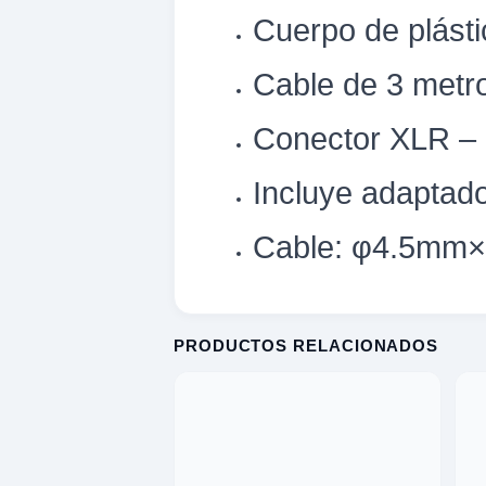
Cuerpo de plásti
omesticos
ica
Cable de 3 metro
ideos
XPLORAR
Conector XLR –
K
TE
LORAR
Incluye adaptad
 EXPLORAR
Cable: φ4.5mm
 VENTAS
entas
AVADORA
PRODUCTOS RELACIONADOS
ica
MENTO MUSICAL
entos