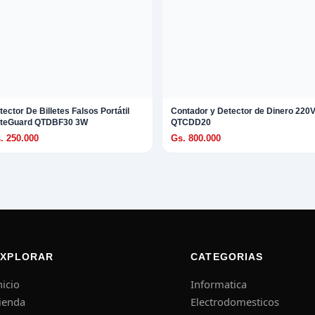
tector De Billetes Falsos Portátil
Contador y Detector de Dinero 220
teGuard QTDBF30 3W
QTCDD20
. 250.000
Gs. 800.000
EXPLORAR
CATEGORIAS
nicio
Informatica
ienda
Electrodomesticos