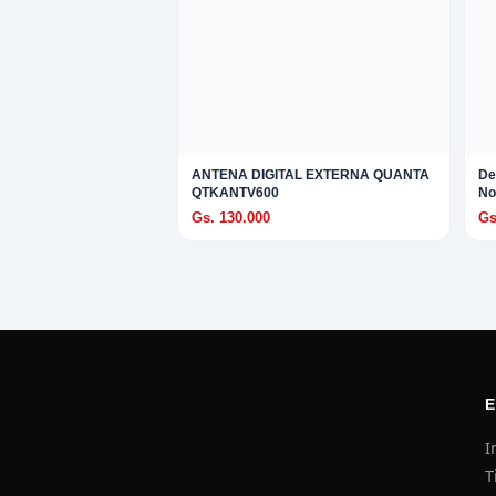
S
 EXPLORAR
A
ANTENA DIGITAL EXTERNA QUANTA
De
QTKANTV600
No
TAR
Gs. 130.000
Gs
ad
ES Y TRIPODE
RO
I
T