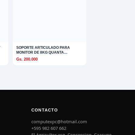
V
SOPORTE ARTICULADO PARA
MONITOR DE 8KG QUANTA
QTSAM800
Gs. 200.000
CONTACTO
computexpc@hotmail.com
+595 982 607 662
El Agricultor esq. Concepcion, Caacupe