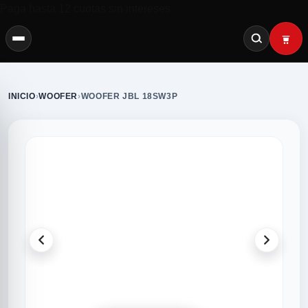
Paga hasta 12 cuotas sin intereses
INICIO
›
WOOFER
›
WOOFER JBL 18SW3P