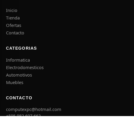
Inicio
Tienda
Ofertas
Contacto
CATEGORIAS
Informatica
Electrodomesticos
Automotivos
Muebles
CONTACTO
computexpc@hotmail.com
+595 982 607 662
El Agricultor esq. Concepcion, Caacupe
Lun – Sab 08:00 – 18:00