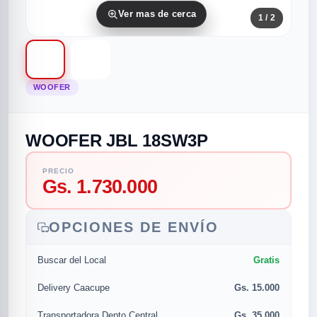
Ver mas de cerca
1
/ 2
WOOFER
WOOFER JBL 18SW3P
rias
rias
rias
orias
egorias
as categorias
PRECIO
Gs. 1.730.000
as
s
UMENTO MUSICAL
OPCIONES DE ENVÍO
RES
RES
RES
RIAS
ULARES
AS POPULARES
Gratis
Buscar del Local
os
d
Gs. 15.000
Delivery Caacupe
/TWEETER
A
Gs. 35.000
Transportadora Depto Central