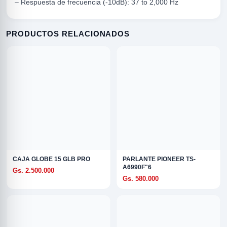
– Respuesta de frecuencia (-10dB): 37 to 2,000 Hz
PRODUCTOS RELACIONADOS
R
CAJA GLOBE 15 GLB PRO
PARLANTE PIONEER TS-
A6990F"6
Gs. 2.500.000
Gs. 580.000
ODE