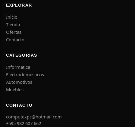
EXPLORAR
Inicio
Tienda
Ofertas
Contacto
CATEGORIAS
Informatica
Electrodomesticos
Automotivos
Muebles
CONTACTO
computexpc@hotmail.com
+595 982 607 662
El Agricultor esq. Concepcion, Caacupe