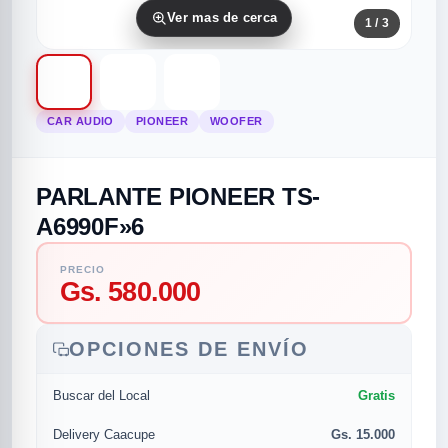
Ver mas de cerca
1
/ 3
CAR AUDIO
PIONEER
WOOFER
PARLANTE PIONEER TS-
rias
rias
rias
orias
egorias
as categorias
A6990F»6
as
s
UMENTO MUSICAL
PRECIO
Gs. 580.000
RES
RES
RES
RIAS
ULARES
AS POPULARES
OPCIONES DE ENVÍO
os
d
Gratis
Buscar del Local
/TWEETER
A
Gs. 15.000
Delivery Caacupe