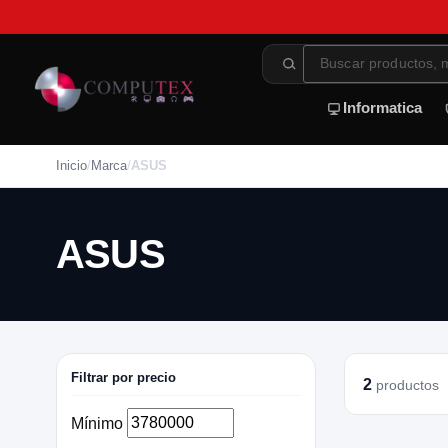
Informatica
Inicio
/
Marca
/
ASUS
ASUS
Filtrar por precio
2
productos
Mínimo