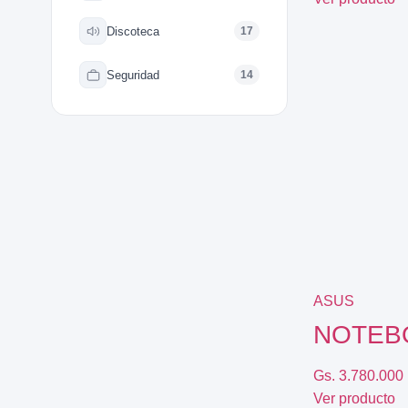
omesticos
Discoteca
17
ica
Seguridad
14
ideos
XPLORAR
K
TE
LORAR
 EXPLORAR
 VENTAS
entas
AVADORA
ica
ASUS
NOTEB
MENTO MUSICAL
entos
Gs. 3.780.000
Ver producto