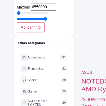
—
Máximo
Aplicar filtro
Otras categorías
tegorias
categorias
categorias
as categorias
 las categorias
odas las categorias
Automotivos
a
d
ica
tegorias
motivos
STRUMENTO MUSICAL
111
Electronica
61
ASUS
OPULARES
 POPULARES
 POPULARES
S CATEGORIAS
RIAS POPULARES
EGORIAS POPULARES
NOTEBO
Sonido
29
 Seguridad
Informáticos
ivos
udio
UERDAS
AMD Ry
Gamer
ros
NTE
RO DRIVER/TWEETER
UITARRA
25
Gs. 6.550.000
SOPORTES Y
S
ca
KELELE
20
TRIPODE
Ver producto