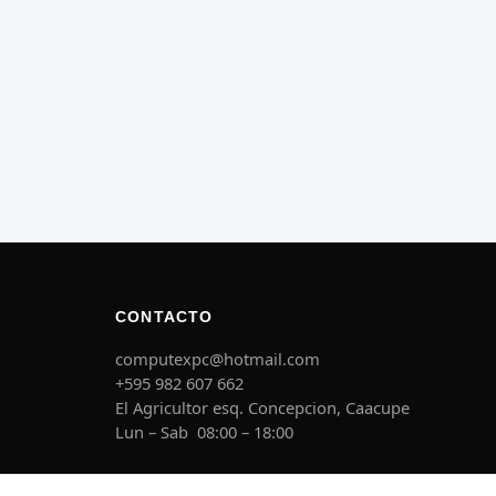
CONTACTO
computexpc@hotmail.com
+595 982 607 662
El Agricultor esq. Concepcion, Caacupe
Lun – Sab 08:00 – 18:00