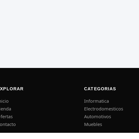
EXPLORAR
CATEGORIAS
nicio
Informatica
ienda
Electrodomesticos
fertas
Automotivos
ontacto
Muebles