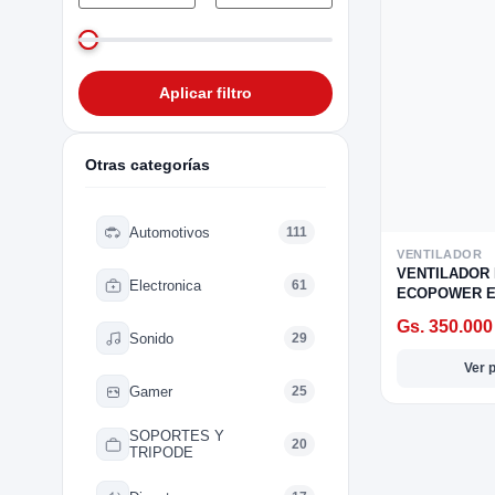
Aplicar filtro
Otras categorías
tegorias
categorias
categorias
as categorias
 las categorias
odas las categorias
Automotivos
111
VENTILADOR
a
d
ica
tegorias
motivos
STRUMENTO MUSICAL
VENTILADOR 
Electronica
61
ECOPOWER E
Gs. 350.000
Sonido
29
OPULARES
 POPULARES
 POPULARES
S CATEGORIAS
RIAS POPULARES
EGORIAS POPULARES
Ver 
 Seguridad
Informáticos
ivos
udio
UERDAS
Gamer
25
ros
NTE
RO DRIVER/TWEETER
UITARRA
SOPORTES Y
20
TRIPODE
S
ca
KELELE