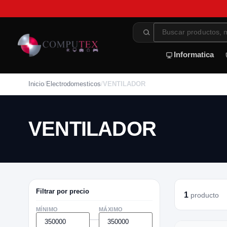
Informatica
Inicio
/
Electrodomesticos
/
VENTILADOR
VENTILADOR
Filtrar por precio
1
producto
MÍNIMO
MÁXIMO
—