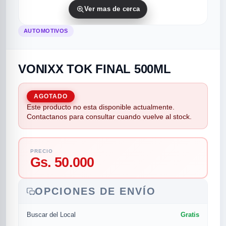
Ver mas de cerca
AUTOMOTIVOS
VONIXX TOK FINAL 500ML
AGOTADO
Este producto no esta disponible actualmente.
rias
rias
rias
orias
egorias
as categorias
Contactanos para consultar cuando vuelve al stock.
as
s
UMENTO MUSICAL
PRECIO
Gs. 50.000
RES
RES
RES
RIAS
ULARES
AS POPULARES
os
d
OPCIONES DE ENVÍO
/TWEETER
A
Gratis
Buscar del Local