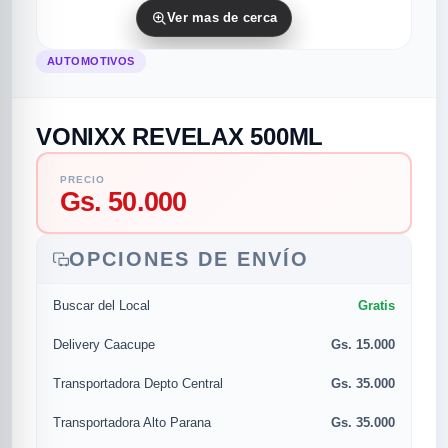
Ver mas de cerca
AUTOMOTIVOS
VONIXX REVELAX 500ML
PRECIO
Gs. 50.000
rias
rias
rias
orias
egorias
as categorias
OPCIONES DE ENVÍO
as
s
UMENTO MUSICAL
Gratis
Buscar del Local
RES
RES
RES
RIAS
ULARES
AS POPULARES
Gs. 15.000
Delivery Caacupe
os
d
Gs. 35.000
Transportadora Depto Central
/TWEETER
A
Gs. 35.000
Transportadora Alto Parana