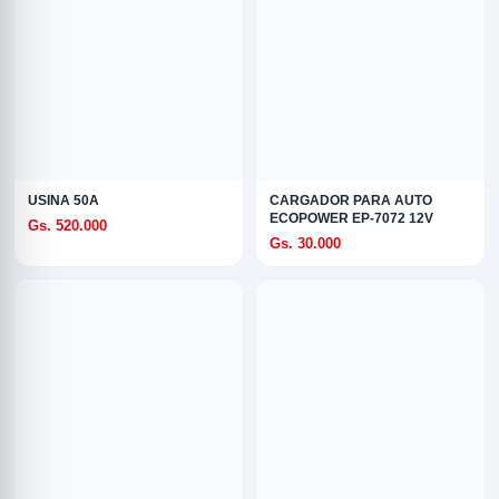
USINA 50A
CARGADOR PARA AUTO
R
ECOPOWER EP-7072 12V
Gs. 520.000
Gs. 30.000
ODE