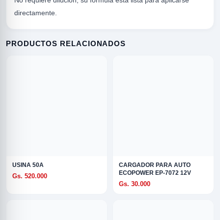
No requiere dilución, su fórmula está lista para aplicarse
directamente.
PRODUCTOS RELACIONADOS
R
USINA 50A
CARGADOR PARA AUTO
ECOPOWER EP-7072 12V
Gs. 520.000
Gs. 30.000
ODE