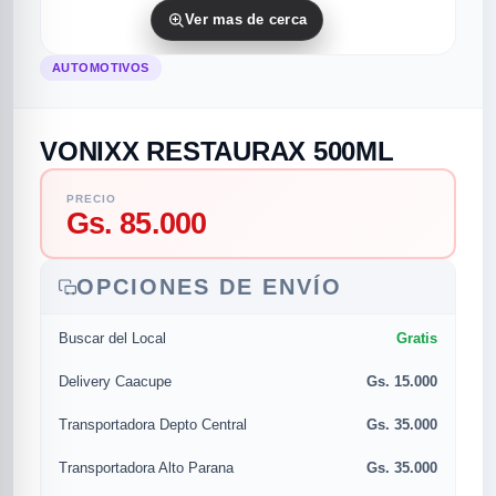
Ver mas de cerca
AUTOMOTIVOS
VONIXX RESTAURAX 500ML
PRECIO
Gs. 85.000
rias
rias
rias
orias
egorias
as categorias
OPCIONES DE ENVÍO
as
s
UMENTO MUSICAL
Gratis
Buscar del Local
RES
RES
RES
RIAS
ULARES
AS POPULARES
Gs. 15.000
Delivery Caacupe
os
d
Gs. 35.000
Transportadora Depto Central
/TWEETER
A
Gs. 35.000
Transportadora Alto Parana