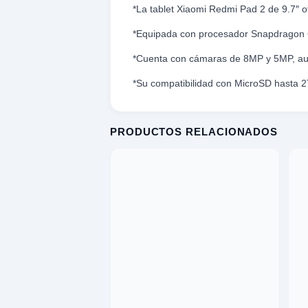
*La tablet Xiaomi Redmi Pad 2 de 9.7″ o
omesticos
*Equipada con procesador Snapdragon 6s
ica
*Cuenta con cámaras de 8MP y 5MP, aud
ideos
XPLORAR
*Su compatibilidad con MicroSD hasta 2
K
TE
LORAR
PRODUCTOS RELACIONADOS
 EXPLORAR
 VENTAS
entas
AVADORA
ica
MENTO MUSICAL
entos