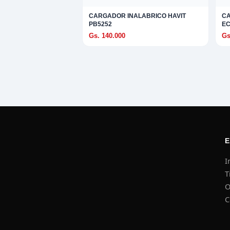
S
CARGADOR INALABRICO HAVIT
C
PB5252
EC
Gs. 140.000
Gs
 EXPLORAR
A
TAR
ad
ES Y TRIPODE
I
T
RO
O
C