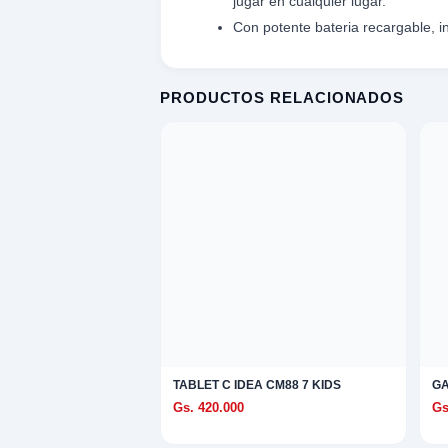
jugar en cualquier lugar.
S
ca
KELELE
Con potente bateria recargable, i
omesticos
ica
PRODUCTOS RELACIONADOS
ideos
XPLORAR
K
TE
LORAR
 EXPLORAR
 VENTAS
entas
AVADORA
ica
TABLET C IDEA CM88 7 KIDS
GA
MENTO MUSICAL
Gs. 420.000
Gs
entos