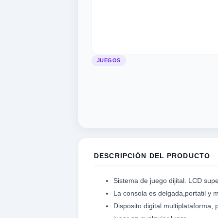
JUEGOS
tegorias
categorias
categorias
as categorias
 las categorias
odas las categorias
a
d
ica
tegorias
motivos
STRUMENTO MUSICAL
DESCRIPCIÓN DEL PRODUCTO
OPULARES
 POPULARES
 POPULARES
S CATEGORIAS
RIAS POPULARES
EGORIAS POPULARES
 Seguridad
Informáticos
ivos
udio
UERDAS
Sistema de juego dijital. LCD sup
La consola es delgada,portatil y 
ros
NTE
RO DRIVER/TWEETER
UITARRA
Disposito digital multiplataforma,