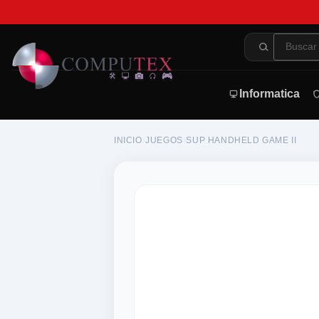
Informatica
INICIO
›
JUEGOS
›
SUP HANDHELD GAME II