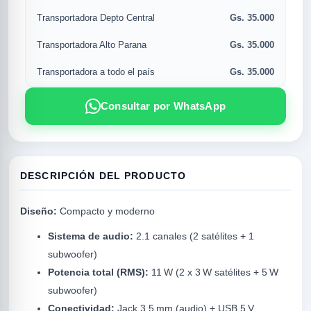
Gs. 35.000
Transportadora Depto Central
Gs. 35.000
Transportadora Alto Parana
Gs. 35.000
Transportadora a todo el país
Consultar por WhatsApp
DESCRIPCIÓN DEL PRODUCTO
R
Diseño:
Compacto y moderno
Sistema de audio:
2.1 canales (2 satélites + 1
subwoofer)
Potencia total (RMS):
11 W (2 x 3 W satélites + 5 W
subwoofer)
SICAL
Conectividad:
Jack 3.5 mm (audio) + USB 5 V