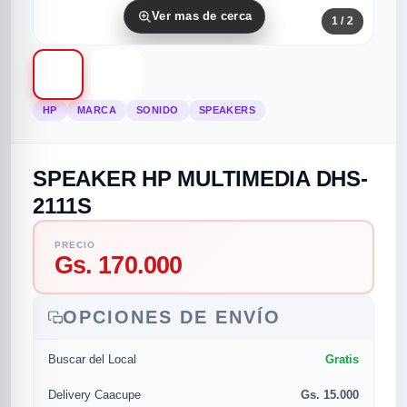
Ver mas de cerca
1
/ 2
HP
MARCA
SONIDO
SPEAKERS
SPEAKER HP MULTIMEDIA DHS-
rias
rias
rias
orias
egorias
as categorias
2111S
as
s
UMENTO MUSICAL
PRECIO
Gs. 170.000
RES
RES
RES
RIAS
ULARES
AS POPULARES
OPCIONES DE ENVÍO
os
d
Gratis
Buscar del Local
/TWEETER
A
Gs. 15.000
Delivery Caacupe