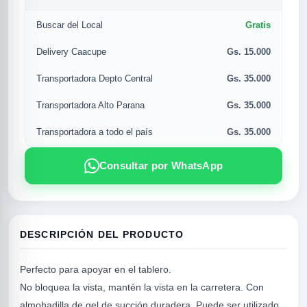
Gratis
Buscar del Local
Gs. 15.000
Delivery Caacupe
Gs. 35.000
Transportadora Depto Central
Gs. 35.000
Transportadora Alto Parana
Gs. 35.000
Transportadora a todo el país
Consultar por WhatsApp
R
DESCRIPCIÓN DEL PRODUCTO
Perfecto para apoyar en el tablero.
No bloquea la vista, mantén la vista en la carretera.
Con
SICAL
almohadilla de gel de succión duradera.
Puede ser utilizado