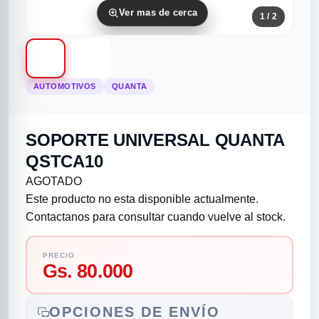
Ver mas de cerca
1
/ 2
AUTOMOTIVOS
QUANTA
SOPORTE UNIVERSAL QUANTA
rias
rias
rias
orias
egorias
as categorias
QSTCA10
AGOTADO
as
s
UMENTO MUSICAL
Este producto no esta disponible actualmente.
Contactanos para consultar cuando vuelve al stock.
RES
RES
RES
RIAS
ULARES
AS POPULARES
PRECIO
Gs. 80.000
os
d
/TWEETER
A
OPCIONES DE ENVÍO