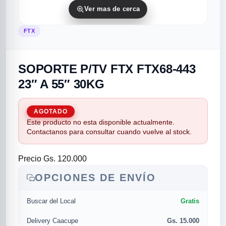
Ver mas de cerca
FTX
SOPORTE P/TV FTX FTX68-443
23″ A 55″ 30KG
rias
rias
rias
orias
egorias
as categorias
AGOTADO
Este producto no esta disponible actualmente.
Contactanos para consultar cuando vuelve al stock.
as
s
UMENTO MUSICAL
Precio
Gs. 120.000
RES
RES
RES
RIAS
ULARES
AS POPULARES
OPCIONES DE ENVÍO
os
d
Gratis
Buscar del Local
/TWEETER
A
Gs. 15.000
Delivery Caacupe