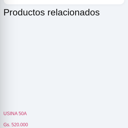
Productos relacionados
R
USINA 50A
ODE
Gs. 520.000