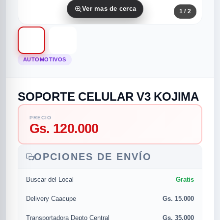
Ver mas de cerca
1
/ 2
AUTOMOTIVOS
SOPORTE CELULAR V3 KOJIMA
rias
rias
rias
orias
egorias
as categorias
PRECIO
Gs. 120.000
as
s
UMENTO MUSICAL
OPCIONES DE ENVÍO
RES
RES
RES
RIAS
ULARES
AS POPULARES
Gratis
Buscar del Local
os
d
Gs. 15.000
Delivery Caacupe
/TWEETER
A
Gs. 35.000
Transportadora Depto Central