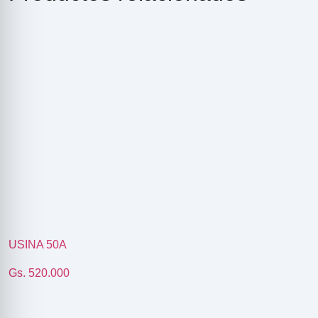
R
USINA 50A
Gs. 520.000
ODE