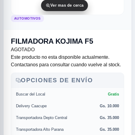
Ver mas de cerca
AUTOMOTIVOS
FILMADORA KOJIMA F5
AGOTADO
Este producto no esta disponible actualmente.
Contactanos para consultar cuando vuelve al stock.
rias
rias
rias
orias
egorias
as categorias
OPCIONES DE ENVÍO
as
s
UMENTO MUSICAL
Gratis
Buscar del Local
RES
RES
RES
RIAS
ULARES
AS POPULARES
Gs. 10.000
Delivery Caacupe
os
d
Gs. 35.000
Transportadora Depto Central
/TWEETER
A
Gs. 35.000
Transportadora Alto Parana