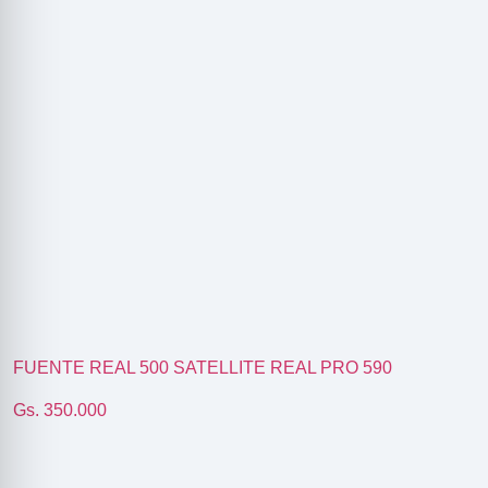
R
FUENTE REAL 500 SATELLITE REAL PRO 590
Gs. 350.000
ODE