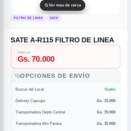
Ver mas de cerca
FILTRO DE LINEA
SATE
SATE A-R115 FILTRO DE LINEA
PRECIO
Gs. 70.000
rias
rias
rias
orias
egorias
as categorias
OPCIONES DE ENVÍO
as
s
UMENTO MUSICAL
Gratis
Buscar del Local
RES
RES
RES
RIAS
ULARES
AS POPULARES
Gs. 15.000
Delivery Caacupe
os
d
Gs. 35.000
Transportadora Depto Central
/TWEETER
A
Gs. 35.000
Transportadora Alto Parana