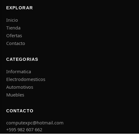
EXPLORAR
Inicio
Tienda
Ofertas
Contacto
CATEGORIAS
Informatica
Electrodomesticos
Automotivos
Muebles
CONTACTO
computexpc@hotmail.com
+595 982 607 662
El Agricultor esq. Concepcion, Caacupe