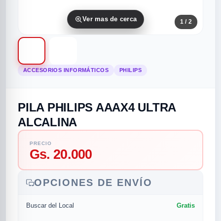
Ver mas de cerca
1
/ 2
ACCESORIOS INFORMÁTICOS
PHILIPS
PILA PHILIPS AAAX4 ULTRA
rias
rias
rias
orias
egorias
as categorias
ALCALINA
as
s
UMENTO MUSICAL
PRECIO
Gs. 20.000
RES
RES
RES
RIAS
ULARES
AS POPULARES
OPCIONES DE ENVÍO
os
d
Gratis
Buscar del Local
/TWEETER
A