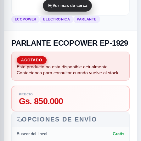
Ver mas de cerca
ECOPOWER
ELECTRONICA
PARLANTE
PARLANTE ECOPOWER EP-1929
AGOTADO
Este producto no esta disponible actualmente.
rias
rias
rias
orias
egorias
as categorias
Contactanos para consultar cuando vuelve al stock.
as
s
UMENTO MUSICAL
PRECIO
Gs. 850.000
RES
RES
RES
RIAS
ULARES
AS POPULARES
os
d
OPCIONES DE ENVÍO
/TWEETER
A
Gratis
Buscar del Local