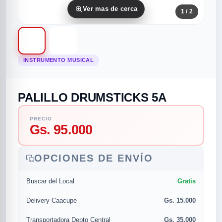
Ver mas de cerca
1
/ 2
INSTRUMENTO MUSICAL
PALILLO DRUMSTICKS 5A
rias
rias
rias
orias
egorias
as categorias
PRECIO
Gs. 95.000
as
s
UMENTO MUSICAL
OPCIONES DE ENVÍO
RES
RES
RES
RIAS
ULARES
AS POPULARES
Gratis
Buscar del Local
os
d
Gs. 15.000
Delivery Caacupe
/TWEETER
A
Gs. 35.000
Transportadora Depto Central