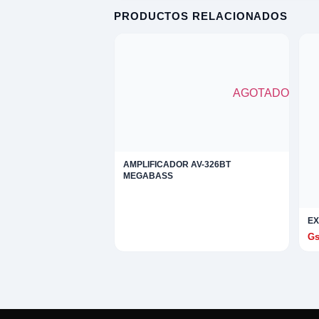
PRODUCTOS RELACIONADOS
omesticos
ica
ideos
XPLORAR
AGOTADO
K
TE
LORAR
 EXPLORAR
AMPLIFICADOR AV-326BT
 VENTAS
entas
MEGABASS
AVADORA
EX
ica
Gs
MENTO MUSICAL
entos