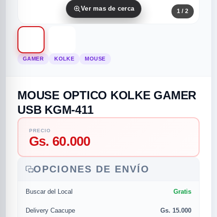
Ver mas de cerca
1
/ 2
GAMER
KOLKE
MOUSE
MOUSE OPTICO KOLKE GAMER
rias
rias
rias
orias
egorias
as categorias
USB KGM-411
as
s
UMENTO MUSICAL
PRECIO
Gs. 60.000
RES
RES
RES
RIAS
ULARES
AS POPULARES
OPCIONES DE ENVÍO
os
d
Gratis
Buscar del Local
/TWEETER
A
Gs. 15.000
Delivery Caacupe