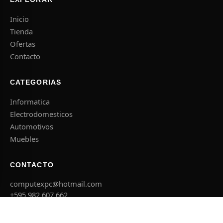
Inicio
Tienda
Ofertas
Contacto
CATEGORIAS
Informatica
Electrodomesticos
Automotivos
Muebles
CONTACTO
computexpc@hotmail.com
+595 982 607 662
El Agricultor esq. Concepcion, Caacupe
Lun – Sab 08:00 – 18:00