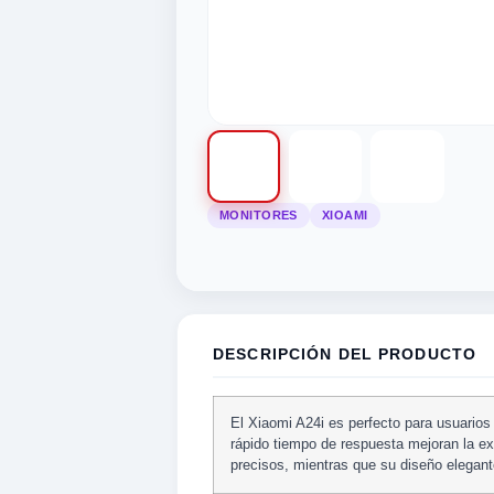
MONITORES
XIOAMI
tegorias
categorias
categorias
as categorias
 las categorias
odas las categorias
a
d
ica
tegorias
motivos
STRUMENTO MUSICAL
OPULARES
 POPULARES
 POPULARES
S CATEGORIAS
RIAS POPULARES
EGORIAS POPULARES
DESCRIPCIÓN DEL PRODUCTO
 Seguridad
Informáticos
ivos
udio
UERDAS
El Xiaomi A24i es perfecto para usuarios 
ros
NTE
RO DRIVER/TWEETER
UITARRA
rápido tiempo de respuesta mejoran la e
precisos, mientras que su diseño elegant
S
ca
KELELE