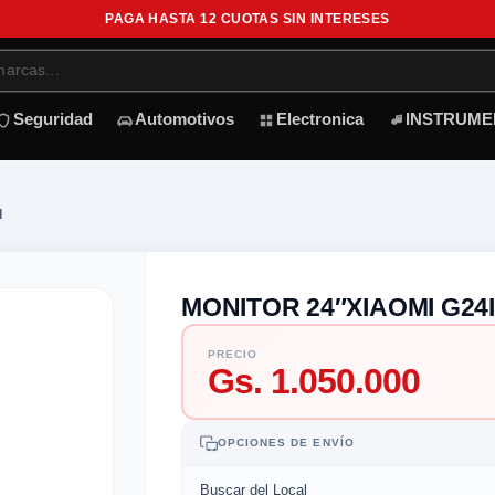
PAGA HASTA 12 CUOTAS SIN INTERESES
Seguridad
Automotivos
Electronica
INSTRUME
I
MONITOR 24″XIAOMI G24I
PRECIO
Gs. 1.050.000
OPCIONES DE ENVÍO
Buscar del Local