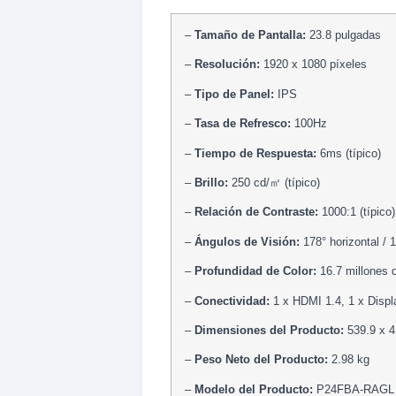
omesticos
–
Tamaño de Pantalla:
23.8 pulgadas
ica
–
Resolución:
1920 x 1080 píxeles
–
Tipo de Panel:
IPS
ideos
XPLORAR
–
Tasa de Refresco:
100Hz
K
TE
LORAR
–
Tiempo de Respuesta:
6ms (típico)
 EXPLORAR
–
Brillo:
250 cd/㎡ (típico)
 VENTAS
entas
–
Relación de Contraste:
1000:1 (típico)
–
Ángulos de Visión:
178° horizontal / 1
AVADORA
–
Profundidad de Color:
16.7 millones d
ica
–
Conectividad:
1 x HDMI 1.4, 1 x Displ
MENTO MUSICAL
–
Dimensiones del Producto:
539.9 x 4
–
Peso Neto del Producto:
2.98 kg
entos
–
Modelo del Producto:
P24FBA-RAGL