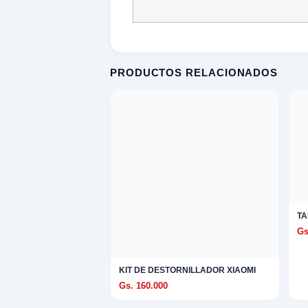
S
 EXPLORAR
PRODUCTOS RELACIONADOS
A
TAR
ad
ES Y TRIPODE
TA
Gs
RO
KIT DE DESTORNILLADOR XIAOMI
Gs. 160.000