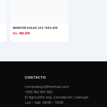
MONITOR KOLKE 19.5 ''KES-459
Gs. 480.000
CONTACTO
computexpc@hotmail.com
+595 982 607 662
El Agricultor esq. Concepcion, Caacupe
Lun – Sab 08:00 – 18:00