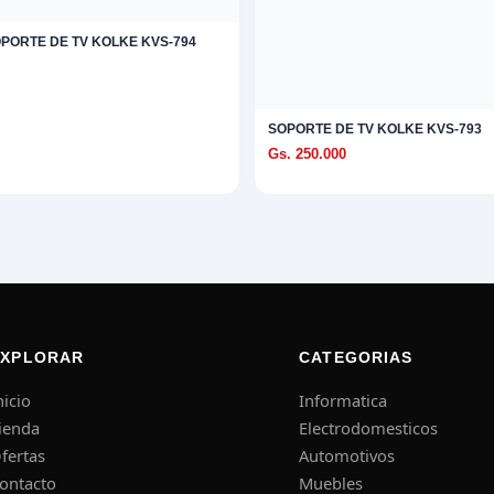
PORTE DE TV KOLKE KVS-794
SOPORTE DE TV KOLKE KVS-793
Gs. 250.000
EXPLORAR
CATEGORIAS
nicio
Informatica
ienda
Electrodomesticos
fertas
Automotivos
ontacto
Muebles