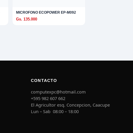
B
MICROFONO ECOPOWER EP-M092
Gs. 135.000
CONTACTO
computexpc@hotmail.com
+595 982 607 662
El Agricultor esq. Concepcion, Caacupe
Lun – Sab 08:00 – 18:00