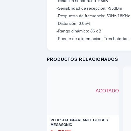
-Relación señal-ruido: 96dB
omesticos
-Sensibilidad de recepción: -95dBm
-Respuesta de frecuencia: 50Hz-18KHz
ica
-Distorsión: 0.05%
-Rango dinámico: 86 dB
ideos
XPLORAR
-Fuente de alimentación: Tres baterías d
K
TE
LORAR
PRODUCTOS RELACIONADOS
 EXPLORAR
 VENTAS
entas
AVADORA
AGOTADO
ica
MENTO MUSICAL
entos
PEDESTAL P/PARLANTE GLOBE Y
MEGASONIC