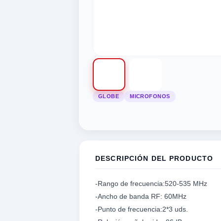
GLOBE
MICROFONOS
tegorias
categorias
categorias
as categorias
 las categorias
odas las categorias
a
d
ica
tegorias
motivos
STRUMENTO MUSICAL
OPULARES
 POPULARES
 POPULARES
S CATEGORIAS
RIAS POPULARES
EGORIAS POPULARES
DESCRIPCIÓN DEL PRODUCTO
 Seguridad
Informáticos
ivos
udio
UERDAS
-Rango de frecuencia:520-535 MHz
ros
NTE
RO DRIVER/TWEETER
UITARRA
-Ancho de banda RF: 60MHz
-Punto de frecuencia:2*3 uds.
S
ca
KELELE