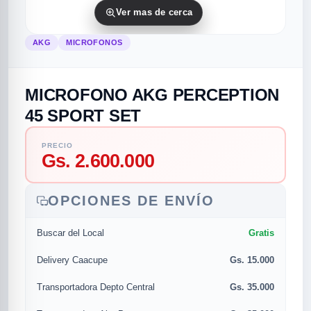
Ver mas de cerca
AKG
MICROFONOS
MICROFONO AKG PERCEPTION
45 SPORT SET
PRECIO
rias
rias
rias
orias
egorias
as categorias
Gs. 2.600.000
as
s
UMENTO MUSICAL
OPCIONES DE ENVÍO
Gratis
Buscar del Local
RES
RES
RES
RIAS
ULARES
AS POPULARES
Gs. 15.000
os
d
Delivery Caacupe
Gs. 35.000
Transportadora Depto Central
/TWEETER
A