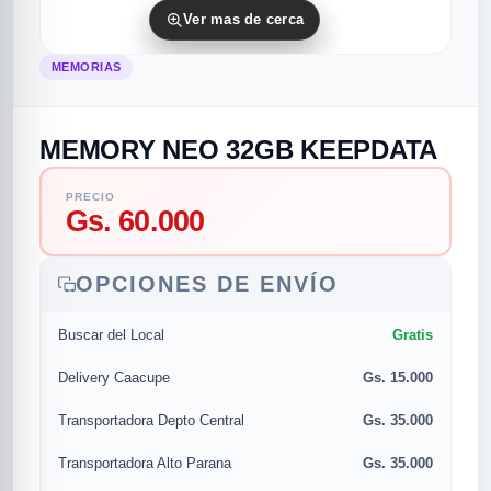
Ver mas de cerca
MEMORIAS
MEMORY NEO 32GB KEEPDATA
PRECIO
Gs. 60.000
rias
rias
rias
orias
egorias
as categorias
OPCIONES DE ENVÍO
as
s
UMENTO MUSICAL
Gratis
Buscar del Local
RES
RES
RES
RIAS
ULARES
AS POPULARES
Gs. 15.000
Delivery Caacupe
os
d
Gs. 35.000
Transportadora Depto Central
/TWEETER
A
Gs. 35.000
Transportadora Alto Parana