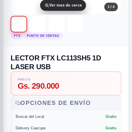
Ver mas de cerca
1
/ 4
FTX
PUNTO DE VENTAS
LECTOR FTX LC113SH5 1D
rias
rias
rias
orias
egorias
as categorias
LASER USB
as
s
UMENTO MUSICAL
PRECIO
Gs. 290.000
RES
RES
RES
RIAS
ULARES
AS POPULARES
OPCIONES DE ENVÍO
os
d
Gratis
Buscar del Local
/TWEETER
A
Gratis
Delivery Caacupe