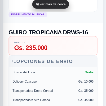
Ver mas de cerca
INSTRUMENTO MUSICAL
GUIRO TROPICANA DRWS-16
PRECIO
Gs. 235.000
rias
rias
rias
orias
egorias
as categorias
OPCIONES DE ENVÍO
as
s
UMENTO MUSICAL
Gratis
Buscar del Local
RES
RES
RES
RIAS
ULARES
AS POPULARES
Gs. 15.000
Delivery Caacupe
os
d
Gs. 35.000
Transportadora Depto Central
/TWEETER
A
Gs. 35.000
Transportadora Alto Parana