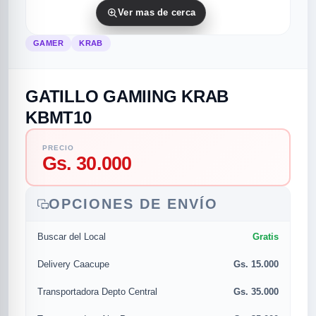
Ver mas de cerca
GAMER
KRAB
GATILLO GAMIING KRAB
KBMT10
PRECIO
rias
rias
rias
orias
egorias
as categorias
Gs. 30.000
as
s
UMENTO MUSICAL
OPCIONES DE ENVÍO
Gratis
Buscar del Local
RES
RES
RES
RIAS
ULARES
AS POPULARES
Gs. 15.000
os
d
Delivery Caacupe
Gs. 35.000
Transportadora Depto Central
/TWEETER
A