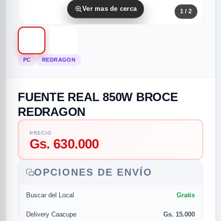
Ver mas de cerca
1
/ 2
PC
REDRAGON
FUENTE REAL 850W BROCE
rias
rias
rias
orias
egorias
as categorias
REDRAGON
as
s
UMENTO MUSICAL
PRECIO
Gs. 630.000
RES
RES
RES
RIAS
ULARES
AS POPULARES
OPCIONES DE ENVÍO
os
d
Gratis
Buscar del Local
/TWEETER
A
Gs. 15.000
Delivery Caacupe