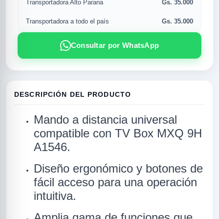
Gs. 35.000
Transportadora Alto Parana
Gs. 35.000
Transportadora a todo el país
Consultar por WhatsApp
DESCRIPCIÓN DEL PRODUCTO
Mando a distancia universal
R
compatible con TV Box MXQ 9H
A1546.
Diseño ergonómico y botones de
fácil acceso para una operación
intuitiva.
Amplia gama de funciones que
SICAL