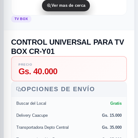
Ver mas de cerca
TV BOX
CONTROL UNIVERSAL PARA TV
BOX CR-Y01
PRECIO
rias
rias
rias
orias
egorias
as categorias
Gs. 40.000
as
s
UMENTO MUSICAL
OPCIONES DE ENVÍO
Gratis
Buscar del Local
RES
RES
RES
RIAS
ULARES
AS POPULARES
Gs. 15.000
os
d
Delivery Caacupe
Gs. 35.000
Transportadora Depto Central
/TWEETER
A