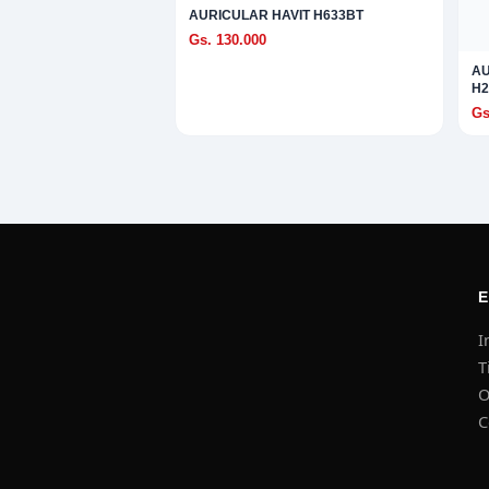
AURICULAR HAVIT H633BT
Gs. 130.000
AU
H2
Gs
I
T
O
C