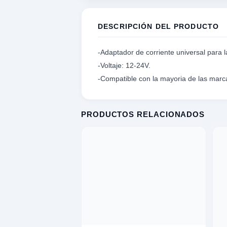
S
DESCRIPCIÓN DEL PRODUCTO
 EXPLORAR
-Adaptador de corriente universal para 
-Voltaje: 12-24V.
A
-Compatible con la mayoria de las marc
TAR
ad
PRODUCTOS RELACIONADOS
ES Y TRIPODE
RO