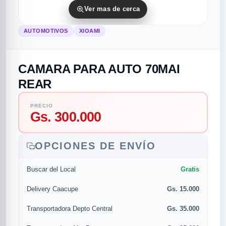
Ver mas de cerca
AUTOMOTIVOS
XIOAMI
CAMARA PARA AUTO 70MAI
REAR
PRECIO
rias
rias
rias
orias
egorias
as categorias
Gs. 300.000
as
s
UMENTO MUSICAL
OPCIONES DE ENVÍO
Gratis
Buscar del Local
RES
RES
RES
RIAS
ULARES
AS POPULARES
Gs. 15.000
os
d
Delivery Caacupe
Gs. 35.000
Transportadora Depto Central
/TWEETER
A