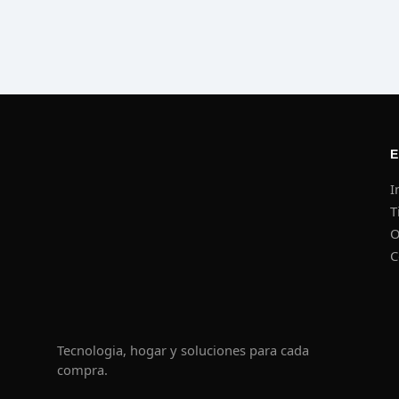
S
 EXPLORAR
A
TAR
I
ad
T
O
C
ES Y TRIPODE
RO
Tecnologia, hogar y soluciones para cada
compra.