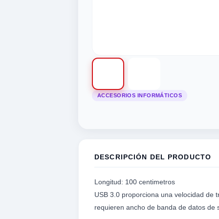
ACCESORIOS INFORMÁTICOS
tegorias
categorias
categorias
as categorias
 las categorias
odas las categorias
a
d
ica
tegorias
motivos
STRUMENTO MUSICAL
OPULARES
 POPULARES
 POPULARES
S CATEGORIAS
RIAS POPULARES
EGORIAS POPULARES
DESCRIPCIÓN DEL PRODUCTO
 Seguridad
Informáticos
ivos
udio
UERDAS
Longitud: 100 centimetros
ros
NTE
RO DRIVER/TWEETER
UITARRA
USB 3.0 proporciona una velocidad de t
requieren ancho de banda de datos de 
S
ca
KELELE