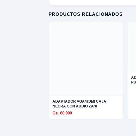
omesticos
PRODUCTOS RELACIONADOS
ica
ideos
XPLORAR
K
TE
LORAR
 EXPLORAR
 VENTAS
entas
AD
PU
AVADORA
ica
ADAPTADOR VGA/HDMI CAJA
NEGRA CON AUDIO 2978
MENTO MUSICAL
Gs. 80.000
entos