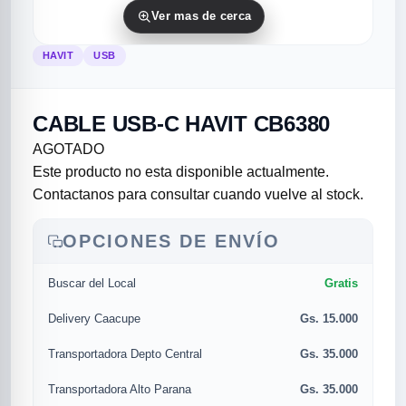
Ver mas de cerca
HAVIT
USB
CABLE USB-C HAVIT CB6380
AGOTADO
Este producto no esta disponible actualmente.
Contactanos para consultar cuando vuelve al stock.
rias
rias
rias
orias
egorias
as categorias
OPCIONES DE ENVÍO
as
s
UMENTO MUSICAL
Gratis
Buscar del Local
RES
RES
RES
RIAS
ULARES
AS POPULARES
Gs. 15.000
Delivery Caacupe
os
d
Gs. 35.000
Transportadora Depto Central
/TWEETER
A
Gs. 35.000
Transportadora Alto Parana