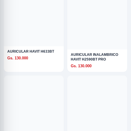
AURICULAR HAVIT H633BT
AURICULAR INALAMBRICO
R
Gs. 130.000
HAVIT H2590BT PRO
Gs. 130.000
ODE