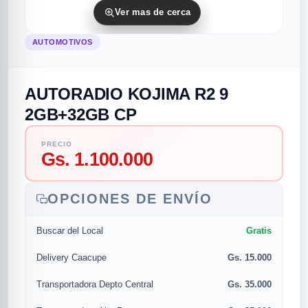
Ver mas de cerca
AUTOMOTIVOS
AUTORADIO KOJIMA R2 9
2GB+32GB CP
PRECIO
rias
rias
rias
orias
egorias
as categorias
Gs. 1.100.000
as
s
UMENTO MUSICAL
OPCIONES DE ENVÍO
Gratis
Buscar del Local
RES
RES
RES
RIAS
ULARES
AS POPULARES
Gs. 15.000
os
d
Delivery Caacupe
Gs. 35.000
Transportadora Depto Central
/TWEETER
A