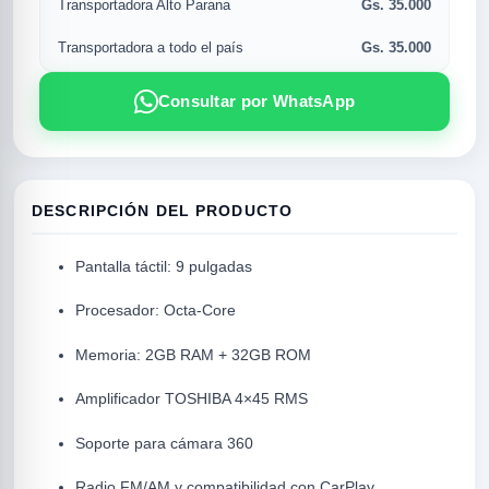
Gs. 35.000
Transportadora Alto Parana
Gs. 35.000
Transportadora a todo el país
Consultar por WhatsApp
DESCRIPCIÓN DEL PRODUCTO
Pantalla táctil: 9 pulgadas
R
Procesador: Octa-Core
Memoria: 2GB RAM + 32GB ROM
Amplificador TOSHIBA 4×45 RMS
Soporte para cámara 360
SICAL
Radio FM/AM y compatibilidad con CarPlay