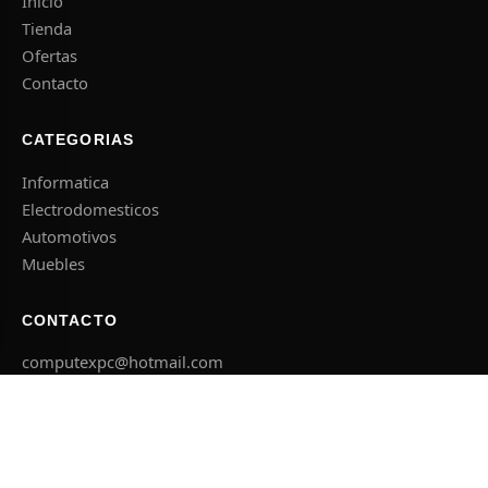
Inicio
Tienda
Ofertas
Contacto
CATEGORIAS
Informatica
Electrodomesticos
Automotivos
Muebles
CONTACTO
computexpc@hotmail.com
+595 982 607 662
El Agricultor esq. Concepcion, Caacupe
Lun – Sab 08:00 – 18:00