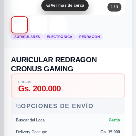
Ver mas de cerca
1
/ 3
AURICULARES
ELECTRONICA
REDRAGON
AURICULAR REDRAGON
rias
rias
rias
orias
egorias
as categorias
CRONUS GAMING
as
s
UMENTO MUSICAL
PRECIO
Gs. 200.000
RES
RES
RES
RIAS
ULARES
AS POPULARES
OPCIONES DE ENVÍO
os
d
Gratis
Buscar del Local
/TWEETER
A
Gs. 15.000
Delivery Caacupe