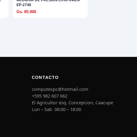
R
MEDIDOR DE PRESION ECOPOWER
EP-2746
Gs. 85.000
CONTACTO
computexpc@hotmail.com
+595 982 607 662
El Agricultor esq. Concepcion, Caacupe
Lun – Sab 08:00 – 18:00