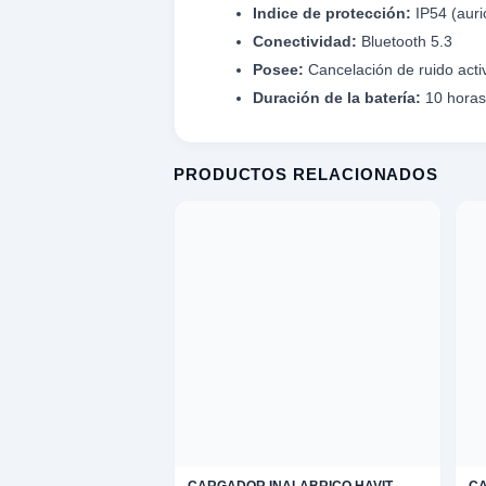
Indice de protección:
IP54 (auri
omesticos
Conectividad:
Bluetooth 5.3
Posee:
Cancelación de ruido acti
ica
Duración de la batería:
10 horas 
ideos
XPLORAR
K
TE
PRODUCTOS RELACIONADOS
LORAR
 EXPLORAR
 VENTAS
entas
AVADORA
ica
MENTO MUSICAL
entos