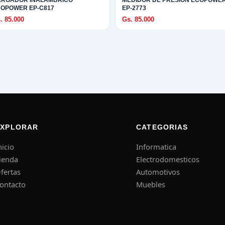
ARGADOR INALAMBRICO
MEDIDOR DE PRESION ECOPOWE
OPOWER EP-C817
EP-2773
. 85.000
Gs. 85.000
EXPLORAR
CATEGORIAS
nicio
Informatica
ienda
Electrodomesticos
fertas
Automotivos
ontacto
Muebles