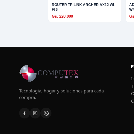
S
ROUTER TP-LINK ARCHER AX12 WI-
AD
FI 6
W
Gs. 220.000
Gs
 EXPLORAR
A
TAR
ad
I
T
Tecnologia, hogar y soluciones para cada
ES Y TRIPODE
O
compra.
C
RO