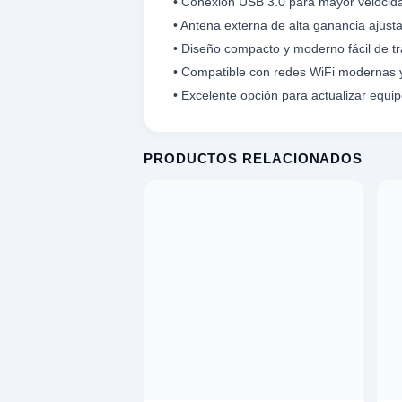
• Conexión USB 3.0 para mayor velocida
omesticos
• Antena externa de alta ganancia ajusta
• Diseño compacto y moderno fácil de tra
ica
• Compatible con redes WiFi modernas 
• Excelente opción para actualizar equi
ideos
XPLORAR
K
TE
LORAR
PRODUCTOS RELACIONADOS
 EXPLORAR
 VENTAS
entas
AVADORA
ica
MENTO MUSICAL
entos