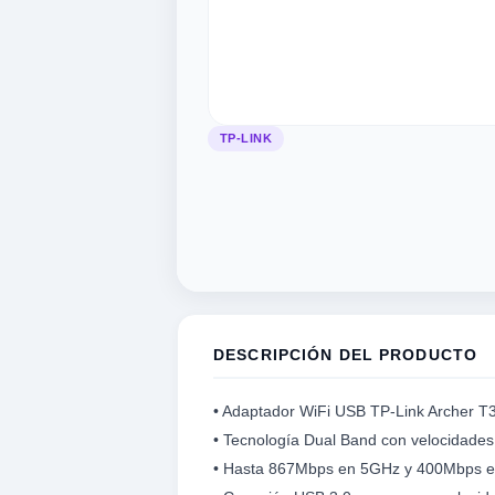
TP-LINK
tegorias
categorias
categorias
as categorias
 las categorias
odas las categorias
a
d
ica
tegorias
motivos
STRUMENTO MUSICAL
OPULARES
 POPULARES
 POPULARES
S CATEGORIAS
RIAS POPULARES
EGORIAS POPULARES
DESCRIPCIÓN DEL PRODUCTO
 Seguridad
Informáticos
ivos
udio
UERDAS
• Adaptador WiFi USB TP-Link Archer T3
ros
NTE
RO DRIVER/TWEETER
UITARRA
• Tecnología Dual Band con velocidade
• Hasta 867Mbps en 5GHz y 400Mbps en
S
ca
KELELE