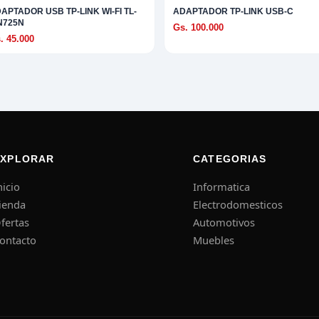
APTADOR USB TP-LINK WI-FI TL-
ADAPTADOR TP-LINK USB-C
N725N
Gs. 100.000
. 45.000
EXPLORAR
CATEGORIAS
nicio
Informatica
ienda
Electrodomesticos
fertas
Automotivos
ontacto
Muebles