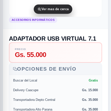
Ver mas de cerca
ACCESORIOS INFORMÁTICOS
ADAPTADOR USB VIRTUAL 7.1
PRECIO
Gs. 55.000
rias
rias
rias
orias
egorias
as categorias
as
s
UMENTO MUSICAL
OPCIONES DE ENVÍO
Gratis
Buscar del Local
RES
RES
RES
RIAS
ULARES
AS POPULARES
Gs. 15.000
Delivery Caacupe
os
d
Gs. 35.000
Transportadora Depto Central
/TWEETER
A
Gs. 35.000
Transportadora Alto Parana