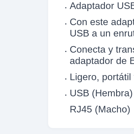
Adaptador USB
omesticos
Con este adap
ica
USB a un enru
ideos
XPLORAR
K
TE
Conecta y tran
LORAR
adaptador de 
 EXPLORAR
 VENTAS
entas
Ligero, portáti
AVADORA
USB (Hembra)
ica
RJ45 (Macho)
MENTO MUSICAL
entos