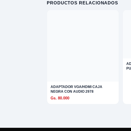
S
PRODUCTOS RELACIONADOS
 EXPLORAR
A
TAR
AD
ad
PU
ADAPTADOR VGA/HDMI CAJA
ES Y TRIPODE
NEGRA CON AUDIO 2978
Gs. 80.000
RO