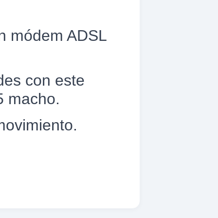
 un módem ADSL
edes con este
5 macho.
 movimiento.