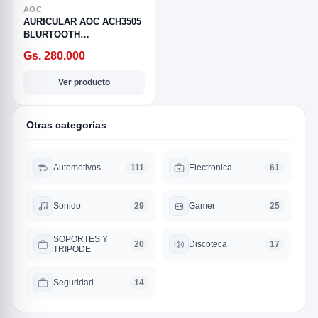
AOC
AURICULAR AOC ACH3505
BLURTOOTH
INALAMBRICO
Gs. 280.000
/CANCELACION DE RUIDO
Ver producto
Otras categorías
Automotivos
Electronica
111
61
R
Sonido
Gamer
29
25
SOPORTES Y
Discoteca
20
17
TRIPODE
Seguridad
14
SICAL