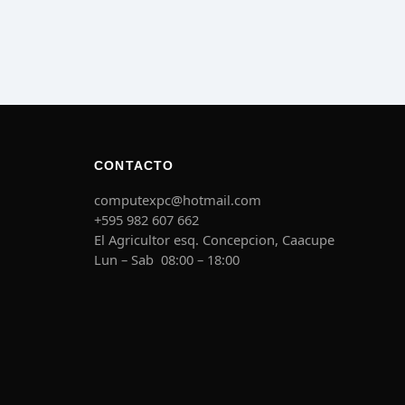
CONTACTO
computexpc@hotmail.com
+595 982 607 662
El Agricultor esq. Concepcion, Caacupe
Lun – Sab 08:00 – 18:00