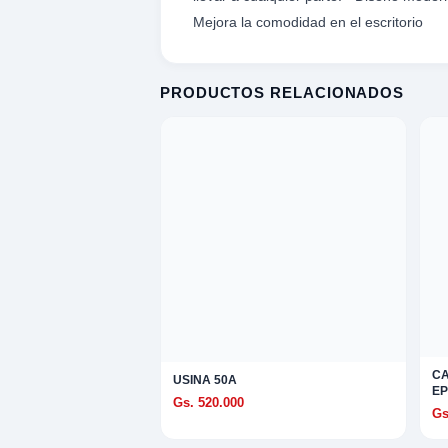
omesticos
Mejora la comodidad en el escritorio
ica
ideos
PRODUCTOS RELACIONADOS
XPLORAR
K
TE
LORAR
 EXPLORAR
 VENTAS
entas
AVADORA
ica
MENTO MUSICAL
C
USINA 50A
entos
EP
Gs. 520.000
Gs
S