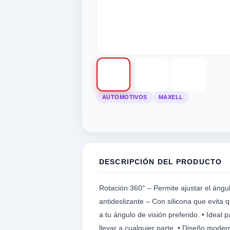
tegorias
categorias
categorias
as categorias
 las categorias
odas las categorias
AUTOMOTIVOS
MAXELL
a
d
ica
tegorias
motivos
STRUMENTO MUSICAL
OPULARES
 POPULARES
 POPULARES
S CATEGORIAS
RIAS POPULARES
EGORIAS POPULARES
DESCRIPCIÓN DEL PRODUCTO
 Seguridad
Informáticos
ivos
udio
UERDAS
ros
NTE
RO DRIVER/TWEETER
UITARRA
Rotación 360° – Permite ajustar el ángu
antideslizante – Con silicona que evita 
S
ca
KELELE
a tu ángulo de visión preferido. • Ideal 
llevar a cualquier parte. • Diseño modern