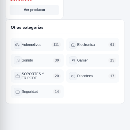
Ver producto
Otras categorías
Automotivos
Electronica
111
61
R
Sonido
Gamer
30
25
SOPORTES Y
Discoteca
20
17
TRIPODE
Seguridad
14
ODE